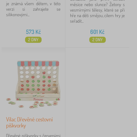
je známá všem dětem, v této
měsíce nebo slunce? Žetony s
verzi si zahrajete se
vesmírnými tělesy, které se při
Zrušit
FILTROVÁNÍ
silikonovými...
hře na děti smějou, cílem hry je
seřadit...
573
Kč
601
Kč
2 DNY
2 DNY
Vilac Dřevěné cestovní
piškvorky
Dřevěné piškvorky s červenými