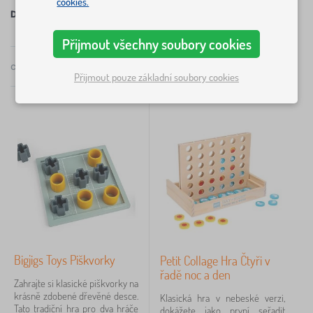
cookies.
předškoláky najdete v článku
Dárky pro děti do
×
Deskové hry
ZRUŠIT
školky
.
Přijmout všechny soubory cookies
×
FILTROVÁNÍ
celkem
67
produktů
Doporučené
Přijmout pouze základní soubory cookies
Dostupnost
Cena
129 Kč
1 450 Kč
iltrování
Vyhledat v rámci filtru
Bigjigs Toys Piškvorky
Petit Collage Hra Čtyři v
Typ nabídky
řadě noc a den
Zahrajte si klasické piškvorky na
Štítky
krásně zdobené dřevěné desce.
Klasická hra v nebeské verzi,
Tato tradiční hra pro dva hráče
dokážete jako první seřadit