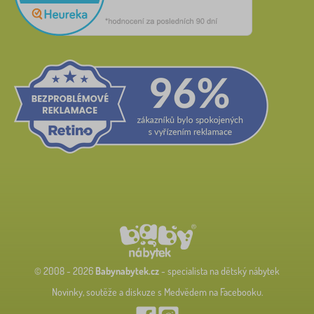
© 2008 - 2026
Babynabytek.cz
- specialista na dětský nábytek
Novinky, soutěže a diskuze s Medvědem na Facebooku.