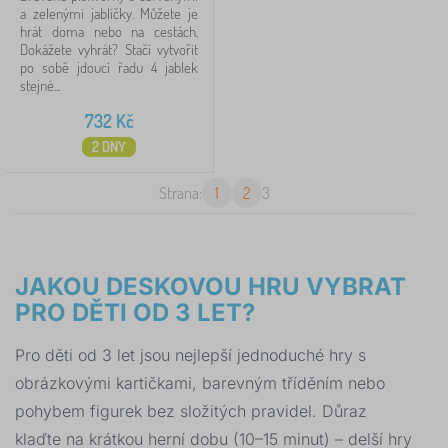
a zelenými jablíčky. Můžete je
hrát doma nebo na cestách.
Dokážete vyhrát? Stačí vytvořit
po sobě jdoucí řadu 4 jablek
stejné...
732
Kč
2 DNY
Strana:
1
2
3
JAKOU DESKOVOU HRU VYBRAT
PRO DĚTI OD 3 LET?
Pro děti od 3 let jsou nejlepší jednoduché hry s
obrázkovými kartičkami, barevným tříděním nebo
pohybem figurek bez složitých pravidel. Důraz
klaďte na krátkou herní dobu (10–15 minut) – delší hry