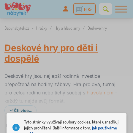
0 Kč
Babynabytek.cz
»
Hračky
/
Hry a hlavolamy
/
Deskové hry
Deskové hry pro děti i
dospělé
Deskové hry jsou nejlepší rodinná investice
přepočtená na hodiny zábavy. Hra pro dva, turnaj
pro celou rodinu nebo tichý souboj s
hlavolamem
–
každý tu najde svůj formát.
Čti více...
Hledáte puzzle nebo logické hračky? Prohlédněte si
celou kategorii
Hry a hlavolamy
,
dřevěné hračky
Tyto stránky využívají soubory cookies, které usnadňují
✓
☆
%
Filtrování
skladem
Novinka
Slevy a akce
Dostupnost
C
jejich prohlížení. Další informace o tom,
jak používáme
nebo
Montessori pomůcky
. Tipy na dárky pro