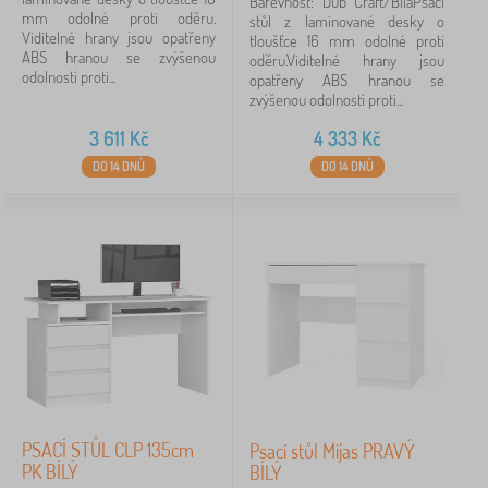
Barevnost: Dub Craft/BíláPsací
mm odolné proti oděru.
stůl z laminované desky o
Viditelné hrany jsou opatřeny
tloušťce 16 mm odolné proti
ABS hranou se zvýšenou
oděru.Viditelné hrany jsou
odolností proti...
opatřeny ABS hranou se
zvýšenou odolností proti...
3 611
Kč
4 333
Kč
DO 14 DNŮ
DO 14 DNŮ
PSACÍ STŮL CLP 135cm
Psací stůl Mijas PRAVÝ
PK BÍLÝ
BÍLÝ