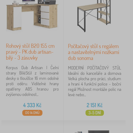
Rohový stůl B20 155 cm
Počítačový stůl s regálem
pravý - PK dub artisan-
a nastavitelnými nožkami
bílý - 3 zásuvky
dub sonoma
Korpus Dub Artisan | Čelní
MODERNÍ POČÍTAČOVÝ STŮL
strany BíléStůl z laminované
Ideální do kanceláře a domova
desky o tloušťce 16 mm odolné
Velká plocha pro práci, studium
proti oděru. Viditelné hrany
a hraní 4 funkční police - boční
opatřeny ABS hranou pro
regál Možnost montáže polic na
zvýšenou odolnost...
levé nebo...
4 333
Kč
2 151
Kč
3-5 DNÍ
DO 14 DNŮ