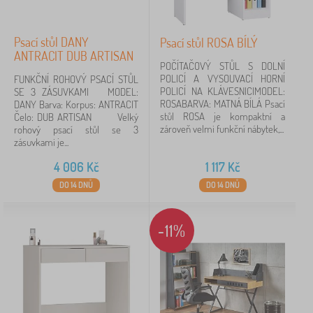
Dekor
Psací stůl DANY
Psací stůl ROSA BÍLÝ
dub
4
ANTRACIT DUB ARTISAN
POČÍTAČOVÝ STŮL S DOLNÍ
jednobarevný
3
POLICÍ A VYSOUVACÍ HORNÍ
FUNKČNÍ ROHOVÝ PSACÍ STŮL
POLICÍ NA KLÁVESNICIMODEL:
SE 3 ZÁSUVKAMI MODEL:
ROSABARVA: MATNÁ BÍLÁ Psací
DANY Barva: Korpus: ANTRACIT
kombinovaný
3
stůl ROSA je kompaktní a
Čelo: DUB ARTISAN Velký
zároveň velmi funkční nábytek,...
rohový psací stůl se 3
dub sonoma
2
zásuvkami je...
4 006
Kč
1 117
Kč
Materiál
DO 14 DNŮ
DO 14 DNŮ
lamino
13
-11%
MDF
4
masiv
2
kov
1