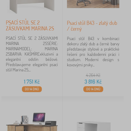
plast
1
PSACÍ STŮL SE 2
Psací stůl B43 - zlatý dub
Provedení
ZÁSUVKAMI MARINA 2S
/ černý
PSACÍ STŮL SE 2 ZÁSUVKAMI
Psací stůl B43 v kombinaci
s úložným prostorem
3
MARINA 2SSÉRIE:
dekoru zlatý dub a černé barvy
MARINAMODEL: MARINA
představuje stylové a praktické
2SBARVA: KAŠMÍRExkluzivní a
řešení pro každodenní práci i
Cena
elegantní odstín béžové.
studium. Moderní design s
Představujeme elegantní psací
kovovými prvky...
855 Kč
6 424 Kč
stůl Marina 2S,...
4 264
Kč
1 751
Kč
3 816
Kč
iltrování
DO 14 DNŮ
DO 14 DNŮ
Vyhledat v rámci filtru
Dostupnost
Typ nabídky