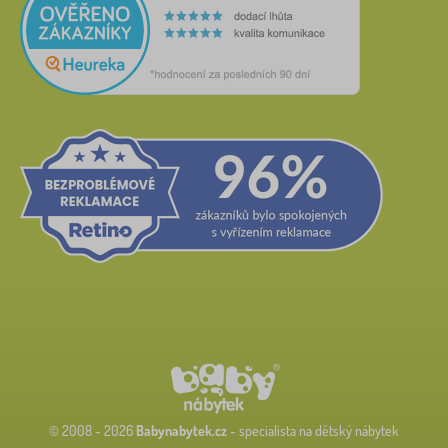
© 2008 - 2026
Babynabytek.cz
- specialista na dětský nábytek