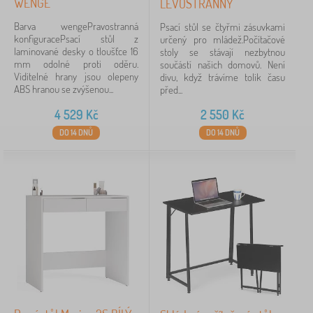
WENGE
LEVOSTRANNÝ
120 cm
1
Barva wengePravostranná
Psací stůl se čtyřmi zásuvkami
135 cm
1
konfiguracePsací stůl z
určený pro mládež.Počítačové
laminované desky o tloušťce 16
stoly se stávají nezbytnou
mm odolné proti oděru.
součástí našich domovů. Není
Viditelné hrany jsou olepeny
divu, když trávíme tolik času
Hloubka
ABS hranou se zvýšenou...
před...
50 cm
2
4 529
Kč
2 550
Kč
DO 14 DNŮ
DO 14 DNŮ
52 cm
2
51 cm
1
Provedení nábytku
psací stůl
3
MDF deska
2
z lamina
2