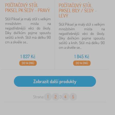
POČÍTAČOVÝ STŮL
POČÍTAČOVÝ STŮL
PIKSEL PK ŠEDÝ - PRAVÝ
PIKSEL BÍLÝ / ŠEDÝ -
LEVÝ
Stůl Piksel je malý stůl s velkým
množstvím místa na
Stůl Piksel je malý stůl s velkým
nejpotřebnější věci do školy.
množstvím místa na
Díky dvířkům pojme spoustu
nejpotřebnější věci do školy.
sešitů a knih. Stůl má délku 90
Díky dvířkům pojme spoustu
cm a skvěle se...
sešitů a knih. Stůl má délku 90
cm a skvěle se...
1 837
Kč
1 845
Kč
DO 14 DNŮ
DO 14 DNŮ
Strana:
1
2
3
4
5