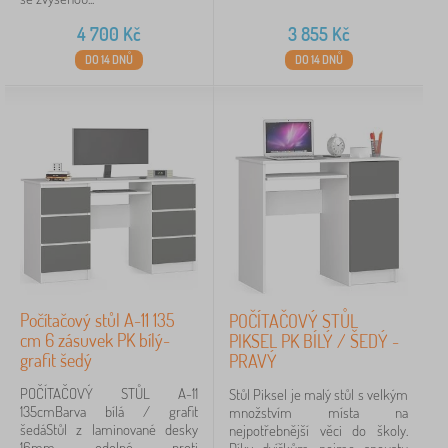
4 700
Kč
3 855
Kč
DO 14 DNŮ
DO 14 DNŮ
Počítačový stůl A-11 135
POČÍTAČOVÝ STŮL
cm 6 zásuvek PK bílý-
PIKSEL PK BÍLÝ / ŠEDÝ -
grafit šedý
PRAVÝ
POČÍTAČOVÝ STŮL A-11
Stůl Piksel je malý stůl s velkým
135cmBarva bílá / grafit
množstvím místa na
šedáStůl z laminované desky
nejpotřebnější věci do školy.
16mm odolné proti