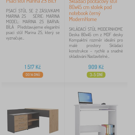
Psací stůl Marina 2S BÍLÝ
Skládací počítačový stůl
80x45 cm stolek pod
3 zásuvky
1
PSACÍ STŮL SE 2 ZÁSUVKAMI
notebook černý
MARINA 2S SÉRIE: MARINA
ModernHome
MODEL: MARINA 2S BARVA:
dubové dřevo
1
BÍLÁ Představujeme elegantní
SKLÁDACÍ STŮL MODERNHOME
psací stůl Marina 2S, který se
Deska 80x45 cm z MDF desky
dřevo
1
vyznačuje...
Kompaktní rozměr ideální pro
malé prostory Skládací
zobrazit
konstrukce – rychlé a snadné
více >
skladování Nastavitelné...
1 517
Kč
909
Kč
Typ stolu
3-5 DNÍ
DO 14 DNŮ
psací
22
rohový
14
s kontejnerem
8
s regálem
3