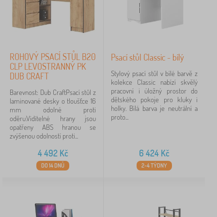
Štítky
Zrušit
FILTROVÁNÍ
ROHOVÝ PSACÍ STŮL B20
Psací stůl Classic - bílý
CLP LEVOSTRANNÝ PK
Stylový psací stůl v bílé barvě z
DUB CRAFT
kolekce Classic nabízí skvělý
pracovní i úložný prostor do
Barevnost: Dub CraftPsací stůl z
dětského pokoje pro kluky i
laminované desky o tloušťce 16
holky. Bílá barva je neutrální a
mm odolné proti
proto...
oděru.Viditelné hrany jsou
opatřeny ABS hranou se
zvýšenou odolností proti...
4 492
Kč
6 424
Kč
DO 14 DNŮ
2-4 TÝDNY