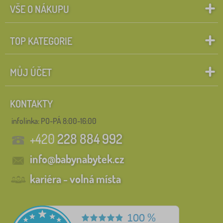
VŠE O NÁKUPU
TOP KATEGORIE
MŮJ ÚČET
KONTAKTY
infolinka:
PO-PÁ 8:00-16:00
+420
228 884 992
info@babynabytek.cz
kariéra - volná místa