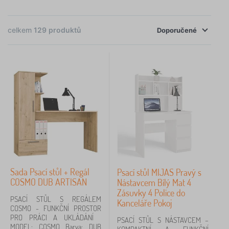
celkem
129
produktů
Doporučené
×
FILTROVÁNÍ
Barva
bílá
19
hnědá
12
černá
4
Sada Psací stůl + Regál
Psací stůl MIJAS Pravý s
COSMO DUB ARTISAN
Nástavcem Bílý Mat 4
přírodní
3
Zásuvky 4 Police do
PSACÍ STŮL S REGÁLEM
Kanceláře Pokoj
COSMO - FUNKČNÍ PROSTOR
šedá
2
PRO PRÁCI A UKLÁDÁNÍ
PSACÍ STŮL S NÁSTAVCEM –
MODEL: COSMO Barva: DUB