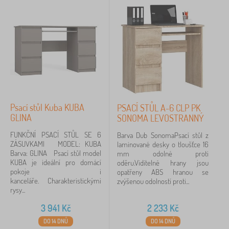
Psací stůl Kuba KUBA
PSACÍ STŮL A-6 CLP PK
GLINA
SONOMA LEVOSTRANNÝ
FUNKČNÍ PSACÍ STŮL SE 6
Barva Dub SonomaPsací stůl z
ZÁSUVKAMI MODEL: KUBA
laminované desky o tloušťce 16
Barva: GLINA Psací stůl model
mm odolné proti
KUBA je ideální pro domácí
oděru.Viditelné hrany jsou
pokoje i
opatřeny ABS hranou se
kanceláře. Charakteristickými
zvýšenou odolností proti...
rysy...
3 941
Kč
2 233
Kč
DO 14 DNŮ
DO 14 DNŮ