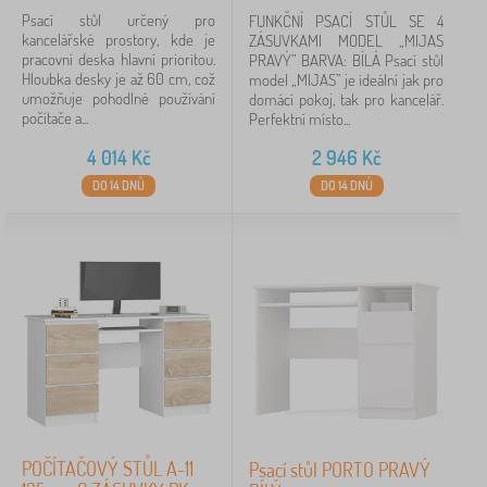
Psací stůl určený pro
FUNKČNÍ PSACÍ STŮL SE 4
kancelářské prostory, kde je
ZÁSUVKAMI MODEL „MIJAS
pracovní deska hlavní prioritou.
PRAVÝ” BARVA: BÍLÁ Psací stůl
Hloubka desky je až 60 cm, což
model „MIJAS” je ideální jak pro
umožňuje pohodlné používání
domácí pokoj, tak pro kancelář.
počítače a...
Perfektní místo...
4 014
Kč
2 946
Kč
DO 14 DNŮ
DO 14 DNŮ
POČÍTAČOVÝ STŮL A-11
Psací stůl PORTO PRAVÝ