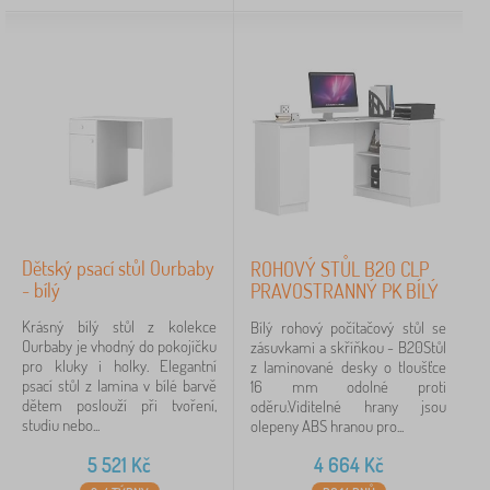
Dětský psací stůl Ourbaby
ROHOVÝ STŮL B20 CLP
- bílý
PRAVOSTRANNÝ PK BÍLÝ
Krásný bílý stůl z kolekce
Bílý rohový počítačový stůl se
Ourbaby je vhodný do pokojíčku
zásuvkami a skříňkou - B20Stůl
pro kluky i holky. Elegantní
z laminované desky o tloušťce
psací stůl z lamina v bílé barvě
16 mm odolné proti
dětem poslouží při tvoření,
oděru.Viditelné hrany jsou
studiu nebo...
olepeny ABS hranou pro...
5 521
Kč
4 664
Kč