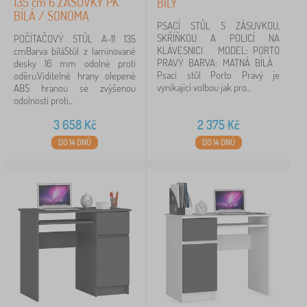
135 cm 6 ZÁSUVKY PK
BÍLÝ
BÍLÁ / SONOMA
PSACÍ STŮL S ZÁSUVKOU,
SKŘÍŇKOU A POLICÍ NA
POČÍTAČOVÝ STŮL A-11 135
KLÁVESNICI MODEL: PORTO
cmBarva bíláStůl z laminované
PRAVÝ BARVA: MATNÁ BÍLÁ
desky 16 mm odolné proti
Psací stůl Porto Pravý je
oděru.Viditelné hrany olepené
vynikající volbou jak pro...
ABS hranou se zvýšenou
odolností proti...
3 658
Kč
2 375
Kč
DO 14 DNŮ
DO 14 DNŮ