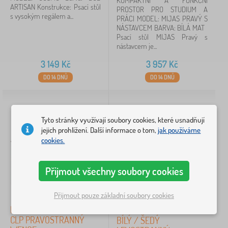
KOMPAKTNÍ A FUNKČNÍ
tmavě hnědá
1
ARTISAN Konstrukce: Psací stůl
PROSTOR PRO STUDIUM A
s vysokým regálem a...
PRÁCI MODEL: MIJAS PRAVÝ S
NÁSTAVCEM BARVA: BÍLÁ MAT
Výška
Psací stůl MIJAS Pravý s
nástavcem je...
74 cm
2
3 149
Kč
3 957
Kč
DO 14 DNŮ
DO 14 DNŮ
76 cm
1
77 cm
1
Tyto stránky využívají soubory cookies, které usnadňují
jejich prohlížení. Další informace o tom,
jak používáme
Motiv
cookies.
bez motivu
11
Přijmout všechny soubory cookies
Šířka
Přijmout pouze základní soubory cookies
ROHOVÝ PSACÍ STŮL B20
PSACÍ STŮL A-7 CLP PK
124 cm
2
CLP PRAVOSTRANNÝ
BÍLÝ / ŠEDÝ