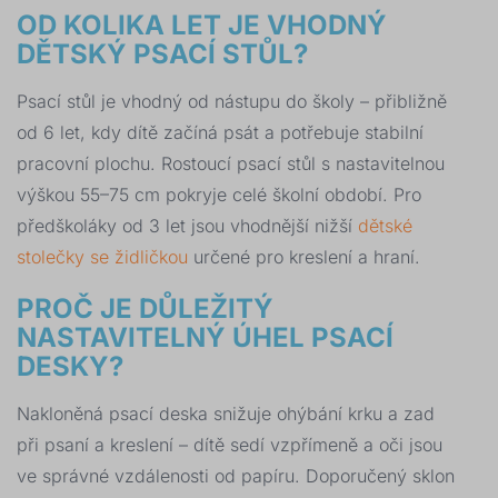
OD KOLIKA LET JE VHODNÝ
DĚTSKÝ PSACÍ STŮL?
Psací stůl je vhodný od nástupu do školy – přibližně
od 6 let, kdy dítě začíná psát a potřebuje stabilní
pracovní plochu. Rostoucí psací stůl s nastavitelnou
výškou 55–75 cm pokryje celé školní období. Pro
předškoláky od 3 let jsou vhodnější nižší
dětské
stolečky se židličkou
určené pro kreslení a hraní.
PROČ JE DŮLEŽITÝ
NASTAVITELNÝ ÚHEL PSACÍ
DESKY?
Nakloněná psací deska snižuje ohýbání krku a zad
při psaní a kreslení – dítě sedí vzpřímeně a oči jsou
ve správné vzdálenosti od papíru. Doporučený sklon