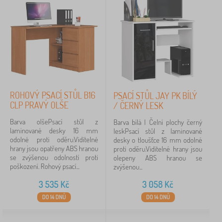
ROHOVÝ PSACÍ STŮL B16
PSACÍ STŮL JAY PK BÍLÝ
CLP PRAVÝ OLŠE
/ ČERNÝ LESK
Barva olšePsací stůl z
Barva bílá | Čelní plochy černý
laminované desky 16 mm
leskPsací stůl z laminované
odolné proti oděru.Viditelné
desky o tloušťce 16 mm odolné
hrany jsou opatřeny ABS hranou
proti oděru.Viditelné hrany jsou
se zvýšenou odolností proti
olepeny ABS hranou se
poškození. Rohový psací...
zvýšenou...
3 535
Kč
3 058
Kč
DO 14 DNŮ
DO 14 DNŮ