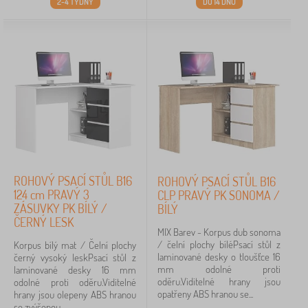
2-4 TÝDNY
DO 14 DNŮ
ROHOVÝ PSACÍ STŮL B16
ROHOVÝ PSACÍ STŮL B16
124 cm PRAVÝ 3
CLP PRAVÝ PK SONOMA /
ZÁSUVKY PK BÍLÝ /
BÍLÝ
ČERNÝ LESK
MIX Barev - Korpus dub sonoma
/ čelní plochy bíléPsací stůl z
Korpus bílý mat / Čelní plochy
laminované desky o tloušťce 16
černý vysoký leskPsací stůl z
mm odolné proti
laminované desky 16 mm
oděru.Viditelné hrany jsou
odolné proti oděru.Viditelné
opatřeny ABS hranou se...
hrany jsou olepeny ABS hranou
se zvýšenou...