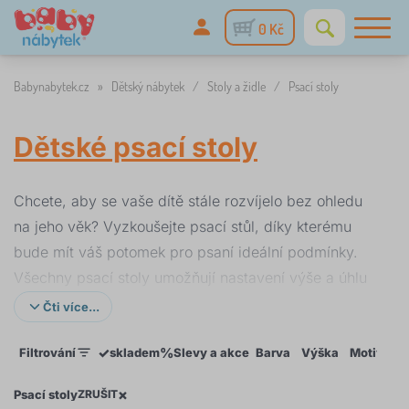
0 Kč
Babynabytek.cz
»
Dětský nábytek
/
Stoly a židle
/
Psací stoly
Dětské psací stoly
Chcete, aby se vaše dítě stále rozvíjelo bez ohledu
na jeho věk? Vyzkoušejte psací stůl, díky kterému
bude mít váš potomek pro psaní ideální podmínky.
Všechny psací stoly umožňují nastavení výše a úhlu
psací desky.
Čti více...
✓
%
Filtrování
skladem
Slevy a akce
Barva
Výška
Motiv
Ší
×
Psací stoly
ZRUŠIT