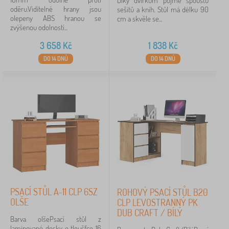
Díky dvířkům pojme spoustu
oděru.Viditelné hrany jsou
sešitů a knih. Stůl má délku 90
olepeny ABS hranou se
cm a skvěle se...
zvýšenou odolností...
3 658
Kč
1 838
Kč
DO 14 DNŮ
DO 14 DNŮ
PSACÍ STŮL A-11 CLP 6SZ
ROHOVÝ PSACÍ STŮL B20
OLŠE
CLP LEVOSTRANNÝ PK
DUB CRAFT / BÍLÝ
Barva olšePsací stůl z
laminované desky o tloušťce 16