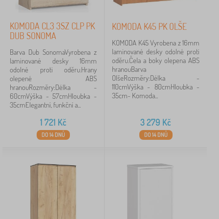
KOMODA CL3 3SZ CLP PK
KOMODA K45 PK OLŠE
DUB SONOMA
KOMODA K45 Vyrobena z 16mm
laminované desky odolné proti
Barva Dub SonomaVyrobena z
oděru.Čela a boky olepena ABS
laminované desky 16mm
hranouBarva
odolné proti oděru.Hrany
OlšeRozměry:Délka -
olepené ABS
110cmVýška - 80cmHloubka -
hranouRozměry:Délka -
35cm- Komoda...
60cmVýška - 57cmHloubka -
35cmElegantní, funkční a...
1 721
Kč
3 279
Kč
DO 14 DNŮ
DO 14 DNŮ