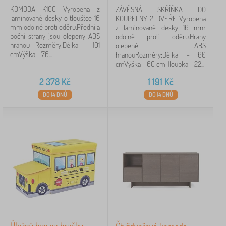
KOMODA K100 Vyrobena z
ZÁVĚSNÁ SKŘÍŇKA DO
laminované desky o tloušťce 16
KOUPELNY 2 DVEŘE Vyrobena
mm odolné proti oděru.Přední a
z laminované desky 16 mm
boční strany jsou olepeny ABS
odolné proti oděru.Hrany
hranou Rozměry:Délka - 101
olepené ABS
cmVýška - 76...
hranouRozměry:Délka - 60
cmVýška - 60 cmHloubka - 22...
2 378
Kč
1 191
Kč
DO 14 DNŮ
DO 14 DNŮ