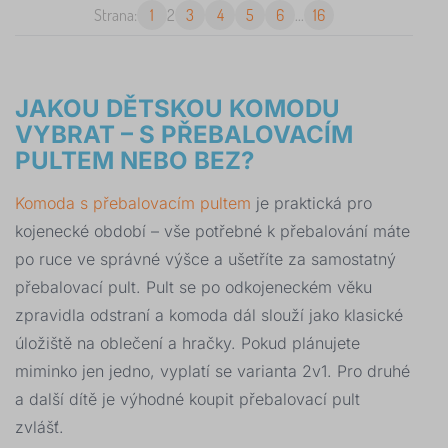
Strana:
1
2
3
4
5
6
...
16
JAKOU DĚTSKOU KOMODU
VYBRAT – S PŘEBALOVACÍM
PULTEM NEBO BEZ?
Komoda s přebalovacím pultem
je praktická pro
kojenecké období – vše potřebné k přebalování máte
po ruce ve správné výšce a ušetříte za samostatný
přebalovací pult. Pult se po odkojeneckém věku
zpravidla odstraní a komoda dál slouží jako klasické
úložiště na oblečení a hračky. Pokud plánujete
miminko jen jedno, vyplatí se varianta 2v1. Pro druhé
a další dítě je výhodné koupit přebalovací pult
zvlášť.