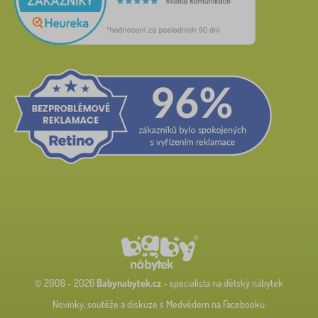
© 2008 - 2026
Babynabytek.cz
- specialista na dětský nábytek
Novinky, soutěže a diskuze s Medvědem na Facebooku.