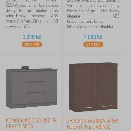
ZÁSUVKOVÁBarva Dub Sonoma
ŠEDÁVyrobena z laminované
Vyrobena z laminované desky
desky 16 mm odolné proti
16mm odolné proti oděru.Hrany
oděru.Hrany olepeny ABS
olepené ABS
hranouRozměry:Šířka - 80
hranouRozměry:Délka -
cmVýška - 97...
160cmVýška - 121cmHloubka -...
3 270
Kč
7 083
Kč
DO 14 DNŮ
DO 14 DNŮ
KOMODA K100 2D 3SZ PK
ZÁVĚSNÁ SKŘÍŇKA ŠÍŘKA
GRAFIT ŠEDÁ
60 cm FIN 2D WENGE