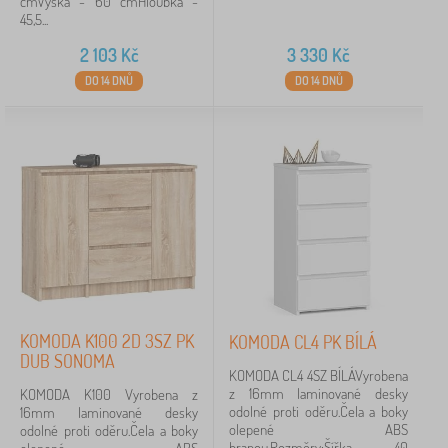
cmVýška - 60 cmHloubka -
45,5...
2 103
Kč
3 330
Kč
DO 14 DNŮ
DO 14 DNŮ
KOMODA K100 2D 3SZ PK
KOMODA CL4 PK BÍLÁ
DUB SONOMA
KOMODA CL4 4SZ BÍLÁVyrobena
z 16mm laminované desky
KOMODA K100 Vyrobena z
odolné proti oděru.Čela a boky
16mm laminované desky
olepené ABS
odolné proti oděru.Čela a boky
hranou.Rozměry:Šířka - 40