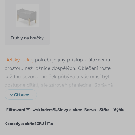
Truhly na hračky
Dětský pokoj
potřebuje jiný přístup k úložnému
prostoru než ložnice dospělých. Oblečení roste
každou sezonu, hraček přibývá a vše musí být
dostupné dítěti, ale zároveň přehledné. Správná
kombinace komody, skříně a truhly tento problém
Čti více...
vyřeší jednou provždy.
✓
%
Filtrování
skladem
Slevy a akce
Barva
Šířka
Výška
Hl
Dětská komoda
– zásuvky na oblečení, hračky i
doplňky. Ideální výška dostupná dětem od 3 let.
×
Komody a skříně
ZRUŠIT
Oblíbená varianta s přebalovacím pultem pro