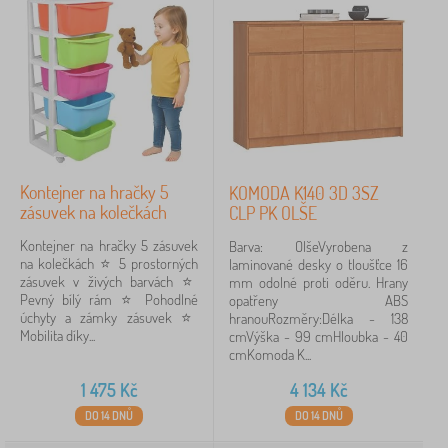
Kontejner na hračky 5
KOMODA K140 3D 3SZ
zásuvek na kolečkách
CLP PK OLŠE
Kontejner na hračky 5 zásuvek
Barva: OlšeVyrobena z
na kolečkách ⭐️ 5 prostorných
laminované desky o tloušťce 16
zásuvek v živých barvách ⭐️
mm odolné proti oděru. Hrany
Pevný bílý rám ⭐️ Pohodlné
opatřeny ABS
úchyty a zámky zásuvek ⭐️
hranouRozměry:Délka - 138
Mobilita díky...
cmVýška - 99 cmHloubka - 40
cmKomoda K...
1 475
Kč
4 134
Kč
DO 14 DNŮ
DO 14 DNŮ