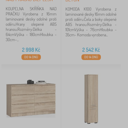
99 cm
6
KOUPELNA SKŘÍŇKA NAD
KOMODA K100 Vyrobena z
PRAČKU Vyrobena z 16mm
laminované desky 16mm odolné
zobrazit
laminované desky odolné proti
proti oděru.Čela a boky olepené
více >
oděru.Hrany olepené ABS
ABS hranou.Rozměry:Délka -
hranou.Rozměry:Délka -
101cmVýška - 76cmHloubka -
64cmVýška - 180cmHloubka -
35cm- Komoda vyrobena...
Hloubka
30cm-...
35 cm
60
2 998
Kč
2 542
Kč
DO 14 DNŮ
DO 14 DNŮ
40 cm
43
37 cm
6
47 cm
2
30 cm
1
31 cm
1