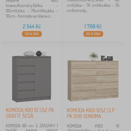
olepené ABS
cmVýška - 74 cmHloubka - 35
hranouRozměry:Délka -
cmKomody...
101cmVýška - 76cmHloubka -
35cm- Komoda vyrobena z...
2 544
Kč
1 708
Kč
DO 14 DNŮ
DO 14 DNŮ
KOMODA K80 1D 5SZ PK
KOMODA K160 10SZ CLP
GRAFIT ŠEDÁ
PK DUB SONOMA
KOMODA 80 cm 5 ZÁSUVKY 1
KOMODA K160 10
DVEŘE BARVA GRAFIT