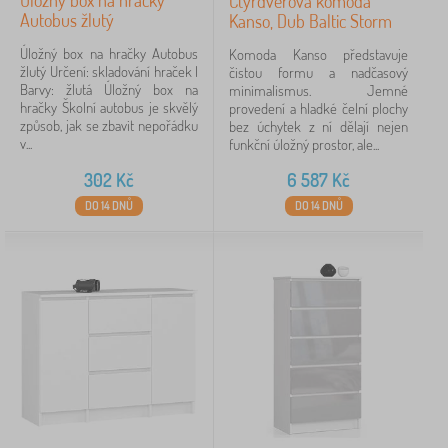
Úložný box na hračky
Čtyřdveřová komoda
Autobus žlutý
Kanso, Dub Baltic Storm
Úložný box na hračky Autobus
Komoda Kanso představuje
žlutý Určení: skladování hraček |
čistou formu a nadčasový
Barvy: žlutá Úložný box na
minimalismus. Jemné
hračky Školní autobus je skvělý
provedení a hladké čelní plochy
způsob, jak se zbavit nepořádku
bez úchytek z ní dělají nejen
v...
funkční úložný prostor, ale...
302
Kč
6 587
Kč
DO 14 DNŮ
DO 14 DNŮ