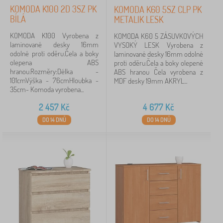
KOMODA K100 2D 3SZ PK
KOMODA K60 5SZ CLP PK
BÍLÁ
METALIK LESK
KOMODA K100 Vyrobena z
KOMODA K60 5 ZÁSUVKOVÝCH
laminované desky 16mm
VYSOKÝ LESK Vyrobena z
odolné proti oděru.Čela a boky
laminované desky 16mm odolné
olepena ABS
proti oděru.Čela a boky olepené
hranou.Rozměry:Délka -
ABS hranou Čela vyrobena z
101cmVýška - 76cmHloubka -
MDF desky 19mm AKRYL...
35cm- Komoda vyrobena...
2 457
Kč
4 677
Kč
DO 14 DNŮ
DO 14 DNŮ