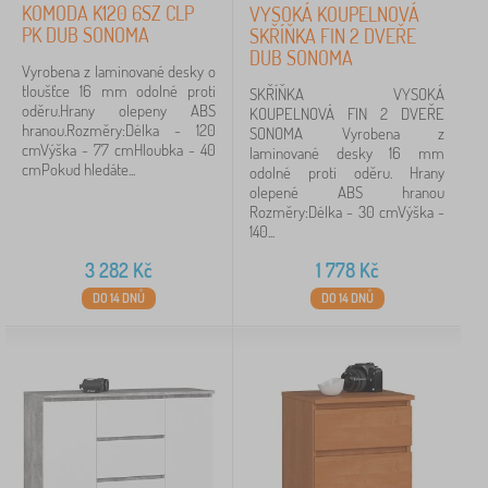
Dekor
KOMODA K120 6SZ CLP
VYSOKÁ KOUPELNOVÁ
PK DUB SONOMA
SKŘÍŇKA FIN 2 DVEŘE
DUB SONOMA
Vyrobena z laminované desky o
tloušťce 16 mm odolné proti
SKŘÍŇKA VYSOKÁ
jednobarevný
40
oděru.Hrany olepeny ABS
KOUPELNOVÁ FIN 2 DVEŘE
hranou.Rozměry:Délka - 120
SONOMA Vyrobena z
dub artisan
39
cmVýška - 77 cmHloubka - 40
laminované desky 16 mm
cmPokud hledáte...
odolné proti oděru. Hrany
olepené ABS hranou
dub sonoma
25
Rozměry:Délka - 30 cmVýška -
140...
kašmír
12
3 282
Kč
1 778
Kč
kombinovaný
8
DO 14 DNŮ
DO 14 DNŮ
dub craft
5
zobrazit
více >
Materiál