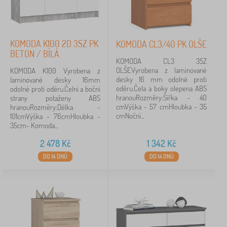
lamino
129
kov
12
KOMODA K100 2D 3SZ PK
KOMODA CL3/40 PK OLŠE
BETON / BÍLÁ
lamino / MDF deska
7
KOMODA CL3 3SZ
OLŠEVyrobena z laminované
KOMODA K100 Vyrobena z
MDF
5
desky 16 mm odolné proti
laminované desky 16mm
oděru.Čela a boky olepena ABS
odolné proti oděru.Čelní a boční
hranouRozměry:Šířka - 40
strany potaženy ABS
masiv
4
cmVýška - 57 cmHloubka - 35
hranouRozměry:Délka -
cmNoční...
101cmVýška - 76cmHloubka -
masiv / lamino
2
35cm- Komoda...
2 478
Kč
1 342
Kč
Povrch
DO 14 DNŮ
DO 14 DNŮ
lesk
4
mat
3
Provedení nábytku