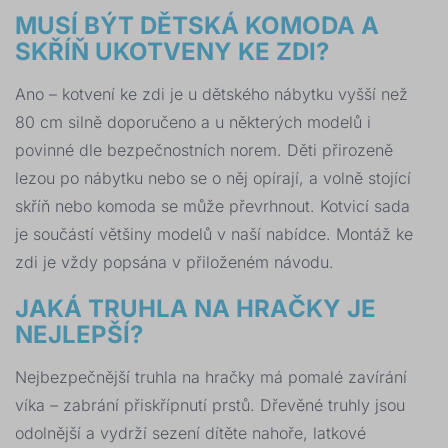
MUSÍ BÝT DĚTSKÁ KOMODA A
SKŘÍŇ UKOTVENY KE ZDI?
Ano – kotvení ke zdi je u dětského nábytku vyšší než
80 cm silně doporučeno a u některých modelů i
povinné dle bezpečnostních norem. Děti přirozeně
lezou po nábytku nebo se o něj opírají, a volně stojící
skříň nebo komoda se může převrhnout. Kotvicí sada
je součástí většiny modelů v naší nabídce. Montáž ke
zdi je vždy popsána v přiloženém návodu.
JAKÁ TRUHLA NA HRAČKY JE
NEJLEPŠÍ?
Nejbezpečnější truhla na hračky má pomalé zavírání
víka – zabrání přiskřípnutí prstů. Dřevěné truhly jsou
odolnější a vydrží sezení dítěte nahoře, latkové