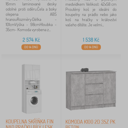
16mm laminované desky
medvídkem Velikost: 42x58 cm
odolné proti oděru.Čela a boky
Proutěný koš je ideální do
160 cm
7
olepena ABS
koupelny na prádlo nebo jako
hranouRozměry:Délka -
koš na hračky v království
zobrazit
101cmVýška - 98cmHloubka -
vašeho dítěte. Je velmi...
více >
35cm- Komoda vyrobena z...
2 574
Kč
1 538
Kč
Výška
DO 14 DNŮ
DO 14 DNŮ
57 cm
23
40 cm
20
55 cm
6
75 cm
6
76 cm
6
KOUPELNA SKŘÍŇKA FIN
KOMODA K100 2D 3SZ PK
NAD PRAČKU BÍLÝ LESK
BETON