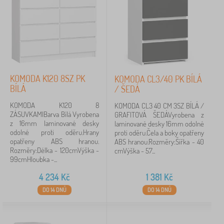
96 Kč
25 499 Kč
iltrování
Vyhledat v rámci filtru
KOMODA K120 8SZ PK
KOMODA CL3/40 PK BÍLÁ
Dostupnost
BÍLÁ
/ ŠEDÁ
KOMODA K120 8
KOMODA CL3 40 CM 3SZ BÍLÁ /
Podkategorie
ZÁSUVKAMIBarva Bílá Vyrobena
GRAFITOVÁ ŠEDÁVyrobena z
z 16mm laminované desky
laminované desky 16mm odolné
odolné proti oděru.Hrany
proti oděru.Čela a boky opatřeny
Typ nabídky
opatřeny ABS hranou.
ABS hranou.Rozměry:Šířka - 40
Rozměry:Délka - 120cmVýška -
cmVýška - 57...
99cmHloubka -...
Štítky
4 234
Kč
1 381
Kč
DO 14 DNŮ
DO 14 DNŮ
Zrušit
FILTROVÁNÍ