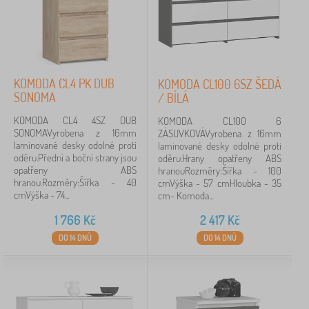
z lamina
75
KOMODA CL4 PK DUB
KOMODA CL100 6SZ ŠEDÁ
komoda
56
SONOMA
/ BÍLÁ
noční stolek
37
KOMODA CL4 4SZ DUB
KOMODA CL100 6
SONOMAVyrobena z 16mm
ZÁSUVKOVÁVyrobena z 16mm
laminované desky odolné proti
laminované desky odolné proti
3 zásuvky
30
oděru.Přední a boční strany jsou
oděru.Hrany opatřeny ABS
opatřeny ABS
hranouRozměry:Šířka - 100
dřevotříska
20
hranou.Rozměry:Šířka - 40
cmVýška - 57 cmHloubka - 35
cmVýška - 74...
cm- Komoda...
komoda dvoudveřová
12
1 766
Kč
2 417
Kč
zobrazit
DO 14 DNŮ
DO 14 DNŮ
více >
Cena