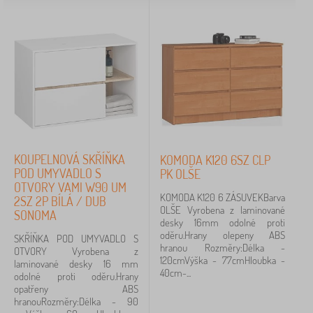
KOUPELNOVÁ SKŘÍŇKA
KOMODA K120 6SZ CLP
POD UMYVADLO S
PK OLŠE
OTVORY VAMI W90 UM
KOMODA K120 6 ZÁSUVEKBarva
2SZ 2P BÍLÁ / DUB
OLŠE Vyrobena z laminované
SONOMA
desky 16mm odolné proti
oděru.Hrany olepeny ABS
SKŘÍŇKA POD UMYVADLO S
hranou Rozměry:Délka -
OTVORY Vyrobena z
120cmVýška - 77cmHloubka -
laminované desky 16 mm
40cm-...
odolné proti oděru.Hrany
opatřeny ABS
hranouRozměry:Délka - 90