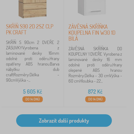
SKŘÍŇ S90 2D 2SZ CLP
ZÁVĚSNÁ SKŘÍŇKA
PK CRAFT
KOUPELNA FIN W30 1D
BÍLÁ
SKŘÍŇ S 90cm 2 DVEŘE 2
ZÁSUVKYVyrobena z
ZÁVĚSNÁ SKŘÍŇKA DO
laminované desky 16mm
KOUPELNY 1 DVEŘE Vyrobena z
odolné proti oděru.Hrany
laminované desky 16 mm
opatřeny ABS hranou.Barva
odolné proti oděru.Hrany
nábytku: dub
olepené ABS hranou
craftRozměry:Délka -
Rozměry:Délka - 30 cmVýška -
90cmVýška -...
60 cmHloubka - 22...
5 605
Kč
872
Kč
DO 14 DNŮ
DO 14 DNŮ