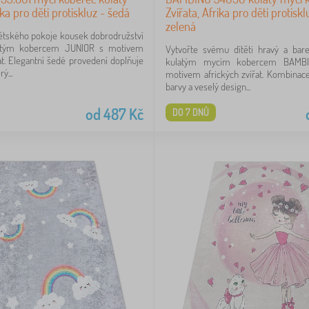
ika pro děti protiskluz - šedá
Zvířata, Afrika pro děti protiskl
zelená
ětského pokoje kousek dobrodružství
atým kobercem JUNIOR s motivem
Vytvořte svému dítěti hravý a bar
řat. Elegantní šedé provedení doplňuje
kulatým mycím kobercem BAMB
ý...
motivem afrických zvířat. Kombinace
barvy a veselý design...
od
487
Kč
DO 7 DNŮ