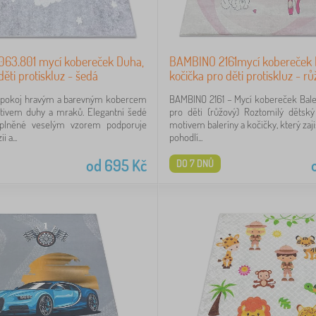
63.801 mycí kobereček Duha,
BAMBINO 2161mycí kobereček B
ěti protiskluz - šedá
kočička pro děti protiskluz - r
ý pokoj hravým a barevným kobercem
BAMBINO 2161 – Mycí kobereček Bale
ivem duhy a mraků. Elegantní šedé
pro děti (růžový) Roztomilý dětsk
oplněné veselým vzorem podporuje
motivem baleríny a kočičky, který zaji
 a...
pohodlí...
od
695
Kč
DO 7 DNŮ