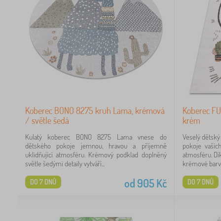
Koberec BONO 8275 kruh Lama, krémová
Koberec FUN
/ světle šedá
krém
Kulatý koberec BONO 8275 Lama vnese do
Veselý dětsk
dětského pokoje jemnou, hravou a příjemně
pokoje vašic
uklidňující atmosféru. Krémový podklad doplněný
atmosféru. D
světle šedými detaily vytváří...
krémové barvě
od
905
Kč
DO 7 DNŮ
DO 7 DNŮ