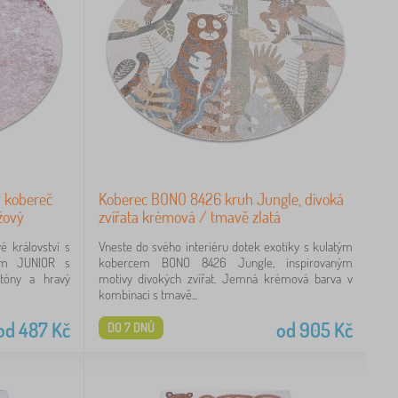
 kobereč
Koberec BONO 8426 kruh Jungle, divoká
ůžový
zvířata krémová / tmavě zlatá
 království s
Vneste do svého interiéru dotek exotiky s kulatým
em JUNIOR s
kobercem BONO 8426 Jungle, inspirovaným
tóny a hravý
motivy divokých zvířat. Jemná krémová barva v
kombinaci s tmavě...
od
487
Kč
od
905
Kč
DO 7 DNŮ