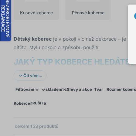
Kusové koberce
Pěnové koberce
Dětský koberec
je v pokoji víc než dekorace – je to
dítěte, stylu pokoje a způsobu použití.
JAKÝ TYP KOBERCE HLEDÁTE?
Hrací koberec se silnicemi nebo městem
– oblí
Čti více...
Koberec se zvířátky a přírodními motivy
– jemn
✓
%
Filtrování
skladem
Slevy a akce
Tvar
Rozměr kober
Kulatý dětský koberec
– skvělý jako ohnisko po
Pěnový nebo plyšový koberec
– měkký, tlumí p
×
×
Koberce
ZRUŠIT
Pratelný koberec
– hygienická volba pro rodiny
Kusový koberec
– klasický koberec na podlahu
celkem
153
produktů
Koberec doladí celkový vzhled pokoje spolu s
dekora
03