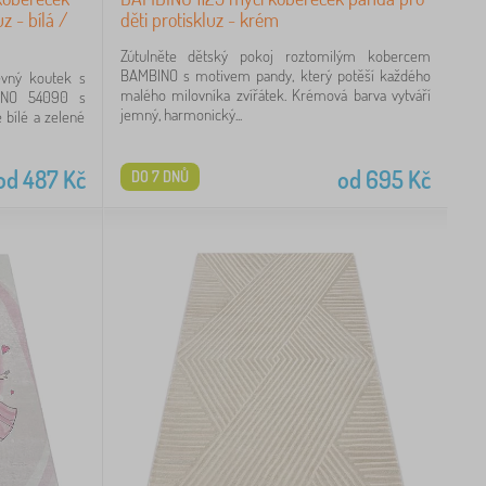
uz - bílá /
děti protiskluz - krém
Zútulněte dětský pokoj roztomilým kobercem
BAMBINO s motivem pandy, který potěší každého
evný koutek s
malého milovníka zvířátek. Krémová barva vytváří
INO 54090 s
jemný, harmonický...
 bílé a zelené
od
487
Kč
od
695
Kč
DO 7 DNŮ