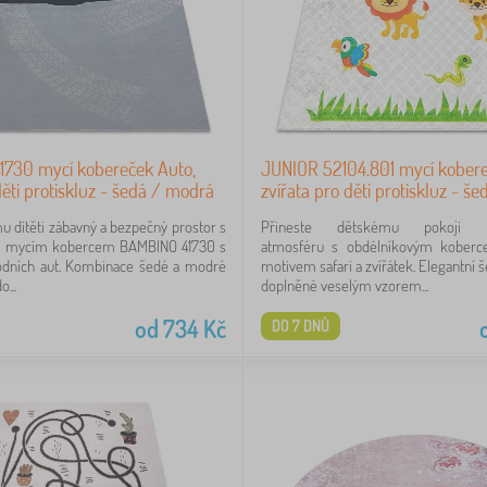
730 mycí kobereček Auto,
JUNIOR 52104.801 mycí kobereč
ěti protiskluz - šedá / modrá
zvířata pro děti protiskluz - še
u dítěti zábavný a bezpečný prostor s
Přineste dětskému pokoji d
m mycím kobercem BAMBINO 41730 s
atmosféru s obdélníkovým kober
dních aut. Kombinace šedé a modré
motivem safari a zvířátek. Elegantní 
...
doplněné veselým vzorem...
od
734
Kč
DO 7 DNŮ