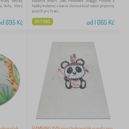
 hravý dětský
koberce SHAPE 3146 Medvídek Shaggy. Plyšový a
a duhy, který
hebký koberec v barvě slonová kost nabízí příjemný
povrch pro hraní,...
od
695
Kč
od
1 065
Kč
DO 7 DNŮ
kobereček
BAMBINO 1129 mycí kobereček panda pro