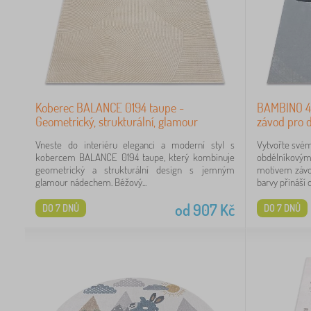
Koberec BALANCE 0194 taupe -
BAMBINO 41
Geometrický, strukturální, glamour
závod pro d
Vneste do interiéru eleganci a moderní styl s
Vytvořte svém
kobercem BALANCE 0194 taupe, který kombinuje
obdélníkový
geometrický a strukturální design s jemným
motivem závo
glamour nádechem. Béžový...
barvy přináší do
od
907
Kč
DO 7 DNŮ
DO 7 DNŮ