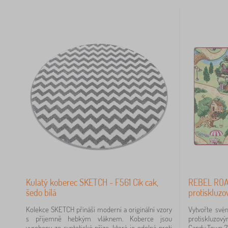
20
11
8
1
01
Kulatý koberec SKETCH - F561 Cik cak,
REBEL ROA
90
šedo bílá
protiskluzo
85
Kolekce SKETCH přináší moderní a originální vzory
Vytvořte své
s příjemně hebkým vláknem. Koberce jsou
protiskluzo
vyrobeny ze syntetické příze, která je odolná proti
Candy Town 27