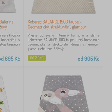
alerína,
Koberec BALANCE 1503 taupe -
ůžový
Geometrický, strukturální, glamour
rína a Kočička
Vneste do svého interiéru harmonii a styl s
ý kobereček s
kobercem BALANCE 1503 taupe, který kombinuje
šťuje bezpečí i
geometrický a strukturální design s jemným
glamour efektem. Béžový...
od
695
Kč
od
905
Kč
DO 7 DNŮ