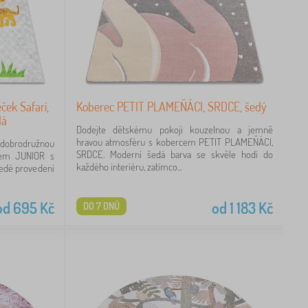
ek Safari,
Koberec PETIT PLAMEŇÁCI, SRDCE, šedý
dá
Dodejte dětskému pokoji kouzelnou a jemně
hravou atmosféru s kobercem PETIT PLAMEŇÁCI,
obrodružnou
SRDCE. Moderní šedá barva se skvěle hodí do
cem JUNIOR s
každého interiéru, zatímco...
šedé provedení
od
695
Kč
od
1 183
Kč
DO 7 DNŮ