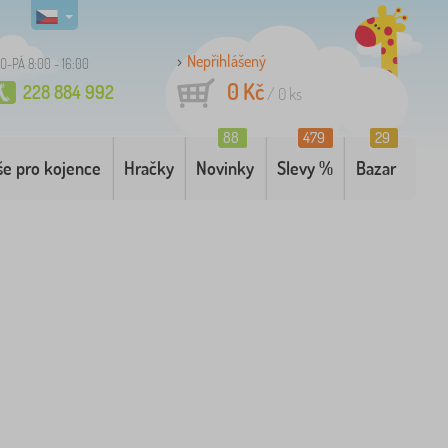
Nepřihlášený
O-PÁ 8:00 - 16:00
0 Kč
228 884 992
/
0
ks
88
479
29
še pro kojence
Hračky
Novinky
Slevy %
Bazar