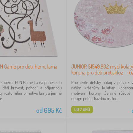
 Game pro děti, herní, lama
JUNIOR 51549.802 mycí kulatý
koruna pro děti protiskluz - r
ý koberec FUN Game Lama přinese do
Proměňte dětský pokoj v pohádkové
h dětí hravost, pohodlí a příjemnou
naším krásným kulatým koberc
íky roztomilému motivu lamy a jemné
motivem koruny. Jemné růžové 
...
design potěší každou malou...
od
695
Kč
DO 7 DNŮ