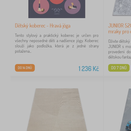
Dětský koberec - Hravá jóga
JUNIOR 520
mraky pro d
Tento stylový a praktický koberec je určen pro
26
všechny neposedné děti a nadšence jógy. Koberec
Oživte dětsk
slouží jako podložka, která je z jedné strany
JUNIOR s mot
potažena...
provedení d
dětskou fantazii
Kč
1 236
Kč
DO 7 DNŮ
DO 14 DNŮ