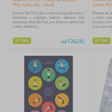
14
Mříž, modro bílý - Cikcak
Zvířata, Afr
Kolekce SKETCH nabízí moderní a originální vzory v
Přineste do d
7
kombinaci s měkkým, hebkým vláknem. Díky
s naším kul
technologii Heat Set Frise jsou koberce odolné vůči
afrických zví
molům, bakteriím...
hravý vzor, kter
od
1 743
Kč
DO 7 DNŮ
DO 7 DNŮ
04
21
10
3
3
2