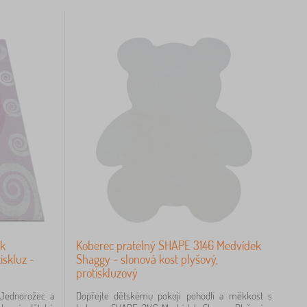
k
Koberec pratelný SHAPE 3146 Medvídek
iskluz -
Shaggy - slonová kost plyšový,
protiskluzový
Jednorožec a
Dopřejte dětskému pokoji pohodlí a měkkost s