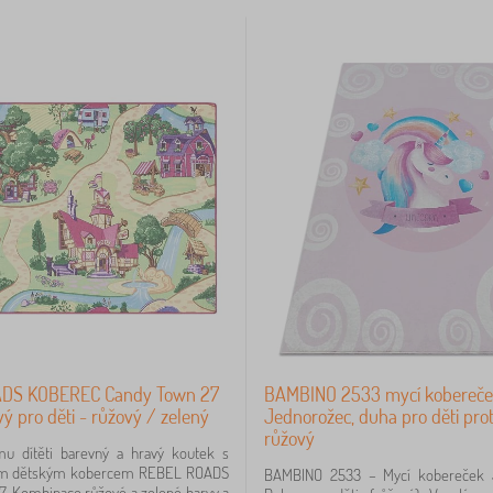
DS KOBEREC Candy Town 27
BAMBINO 2533 mycí kobereče
vý pro děti - růžový / zelený
Jednorožec, duha pro děti prot
růžový
mu dítěti barevný a hravý koutek s
vým dětským kobercem REBEL ROADS
BAMBINO 2533 – Mycí kobereček 
. Kombinace růžové a zelené barvy a