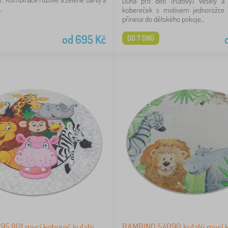
Duha pro děti (růžový) Veselý a
.
kobereček s motivem jednorožce 
přinese do dětského pokoje...
od
695
Kč
DO 7 DNŮ
95.801 mycí kobereč kulatý
BAMBINO 54090 kulatý mycí 