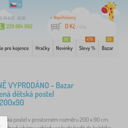
Nepřihlášený
O-PÁ 8:00 - 16:00
0 Kč
228 884 992
/
0
ks
88
479
29
še pro kojence
Hračky
Novinky
Slevy %
Bazar
Ě VYPRODÁNO - Bazar
ená dětská postel
 200x90
ětská postel v prostorném rozměru 200 x 90 cm.
.
 jednoduchému vzhledu se bude hodit do každého