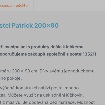
ecenze produktu
stel Patrick 200x90
Při manipulaci s produkty došlo k lehkému
Doporučujeme zakoupit společně s postelí 35211
ozměru 200 x 90 cm. Díky svému jednoduchému
ého pokoje.
yvýšené konstrukci nabízí postel mnoho
lí. Můžete využít na uskladnění lůžkovin,
št z masivu. Je dodávána bez matrace. Možnost