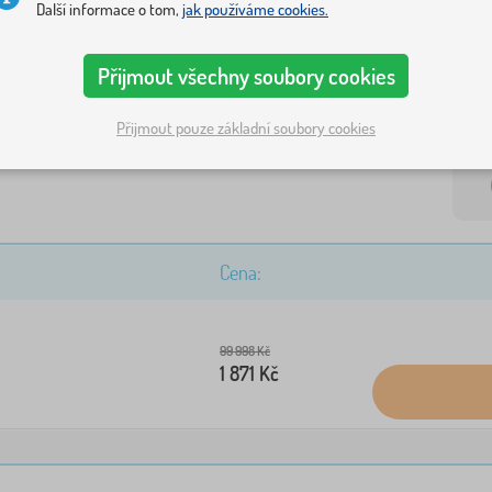
Další informace o tom,
jak používáme cookies.
dětského p
Přijmout všechny soubory cookies
H
Přijmout pouze základní soubory cookies
Cena:
99 998 Kč
1 871 Kč