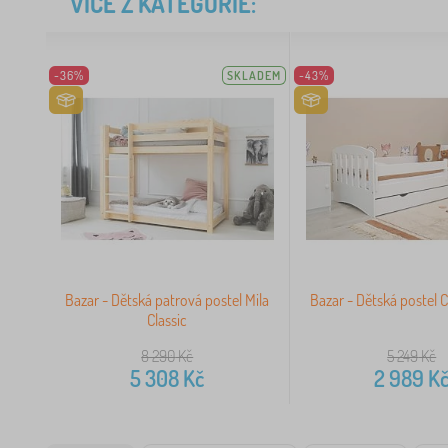
VÍCE Z KATEGORIE:
-36%
SKLADEM
-43%
Bazar - Dětská patrová postel Mila
Bazar - Dětská postel Cl
Classic
8 290
Kč
5 249
Kč
5 308
Kč
2 989
K