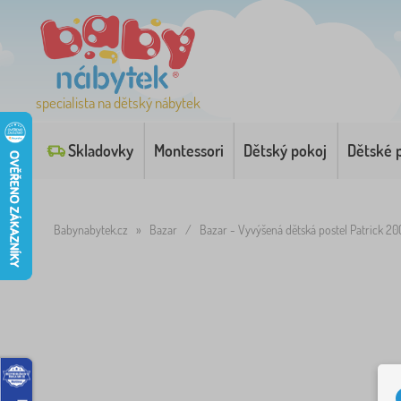
specialista na dětský nábytek
Skladovky
Montessori
Dětský pokoj
Dětské 
Babynabytek.cz
»
Bazar
/
Bazar - Vyvýšená dětská postel Patrick 2