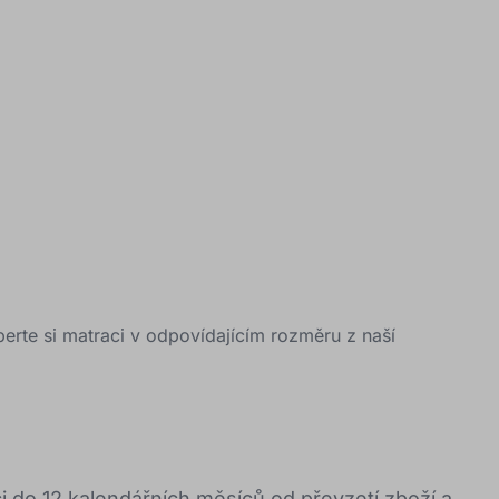
berte si matraci v odpovídajícím rozměru z naší
 do 12 kalendářních měsíců od převzetí zboží a