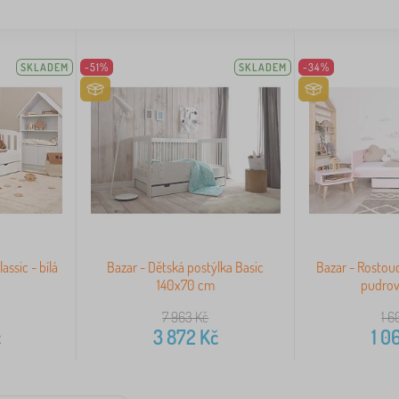
SKLADEM
-51%
SKLADEM
-34%
assic - bílá
Bazar - Dětská postýlka Basic
Bazar - Rostoucí
140x70 cm
pudrov
7 963
Kč
1 6
č
3 872
Kč
1 0