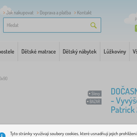
Jak nakupovat
Doprava a platba
Kontakt
P
postele
Dětské matrace
Dětský nábytek
Lůžkoviny
V
00x90
DOČASN
Slevy
- Vyvýš
BAZAR
Patrick
Vyvýšená d
Tyto stránky využívají soubory cookies, které usnadňují jejich prohlížení
Díky svému