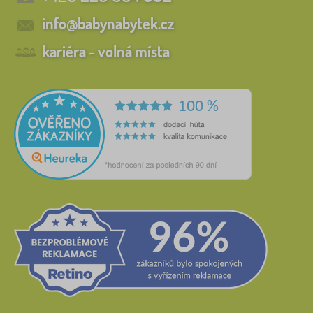
info@babynabytek.cz
kariéra - volná místa