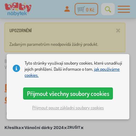
0 Kč
×
UPOZORNĚNÍ
Zadaným parametrům neodpovídá žádný produkt.
Babynabytek.cz
»
Dětský nábytek
/
Pohovky a křesílka
/
Křesílka
/
Tyto stránky využívají soubory cookies, které usnadňují
Vánoční dárky 2024
jejich prohlížení. Další informace o tom,
jak používáme
cookies.
Dětská křesílka
,
Vánoční
Přijmout všechny soubory cookies
dárky 2024
Přijmout pouze základní soubory cookies
Filtrování
Štítky
1
1
×
×
×
Křesílka
Vánoční dárky 2024
ZRUŠIT